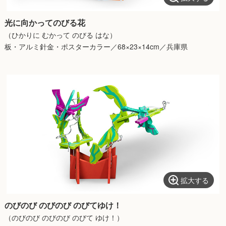
光に向かってのびる花
（ひかりに むかって のびる はな）
板・アルミ針金・ポスターカラー／68×23×14cm／兵庫県
拡大する
のびのび のびのび のびてゆけ！
（のびのび のびのび のびて ゆけ！）