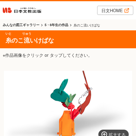
日文HOME
みんなの図工ギャラリー
5・6年生の作品
糸のこ流いけばな
いと
りゅう
糸
のこ
流
いけばな
※作品画像をクリック or タップしてください。
拡大する