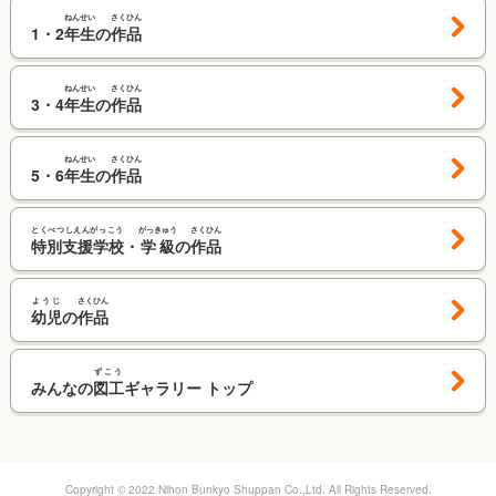
ねんせい
さくひん
1・2
年生
の
作品
ねんせい
さくひん
3・4
年生
の
作品
ねんせい
さくひん
5・6
年生
の
作品
とくべつしえんがっこう
がっきゅう
さくひん
特別支援学校
・
学級
の
作品
ようじ
さくひん
幼児
の
作品
ずこう
みんなの
図工
ギャラリー トップ
Copyright © 2022 Nihon Bunkyo Shuppan Co.,Ltd. All Rights Reserved.